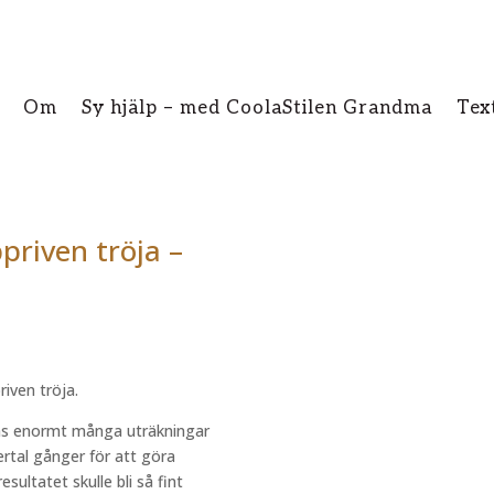
Om
Sy hjälp – med CoolaStilen Grandma
Tex
priven tröja –
iven tröja.
inns enormt många uträkningar
ertal gånger för att göra
esultatet skulle bli så fint