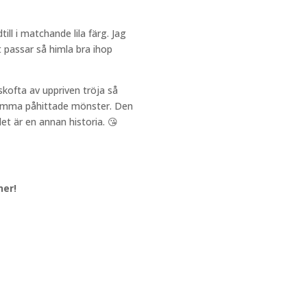
ll i matchande lila färg. Jag
t passar så himla bra ihop
skofta av uppriven tröja så
 samma påhittade mönster. Den
det är en annan historia. 😘
ner!