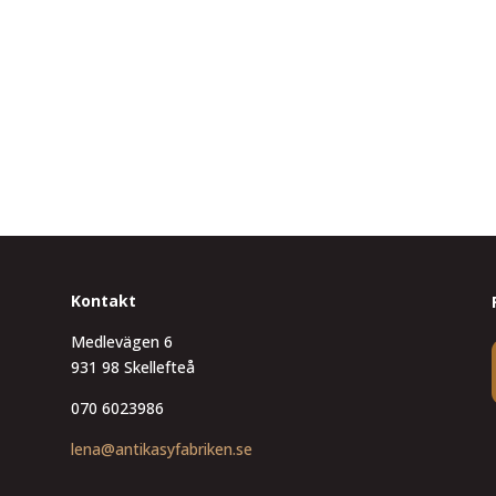
Kontakt
Medlevägen 6
931 98 Skellefteå
070 6023986
lena@antikasyfabriken.se