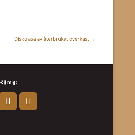
Disktrasa av återbrukat överkast
→
Följ mig: