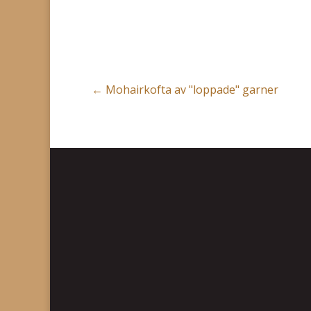
←
Mohairkofta av "loppade" garner