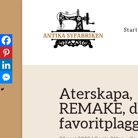
Start
Återskapa,
REMAKE, d
favoritplag