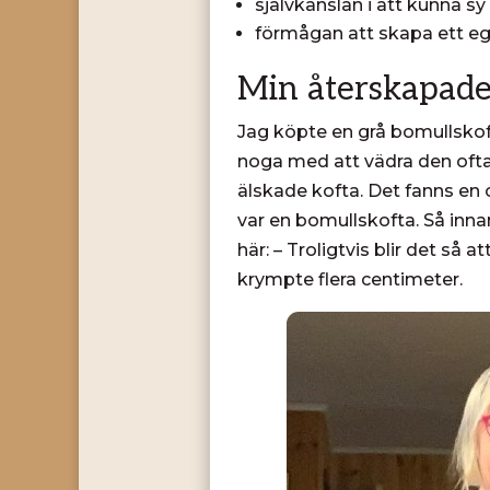
självkänslan i att kunna s
förmågan att skapa ett ege
Min återskapade 
Jag köpte en grå bomullskofta
noga med att vädra den ofta f
älskade kofta. Det fanns en 
var en bomullskofta. Så inna
här: – Troligtvis blir det så
krympte flera centimeter.