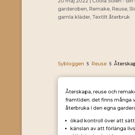
20 maj 2022
|
Coola Stilen - din 
garderoben
,
Remake
,
Reuse
,
Sl
gamla kläder
,
Textilt återbruk
Sybloggen
Reuse
Återska
$
$
Återskapa, reuse och remake 
framtiden. det finns många vi
återbruka i den egna garder
ökad kontroll över att sä
känslan av att förlänga l