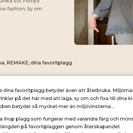
unika stil
,
Förnya
ow fashion
,
Sy om
pa, REMAKE, dina favoritplagg
dina favoritplagg betyder även att återbruka. Miljömäs
nklar på det här med att laga, sy om och fixa till dina k
oben betyder så mycket mer än miljövinsterna…
tta ihop plagg som fungerar med varandra färg och mön
ivslängden på favoritplaggen genom återskapandet