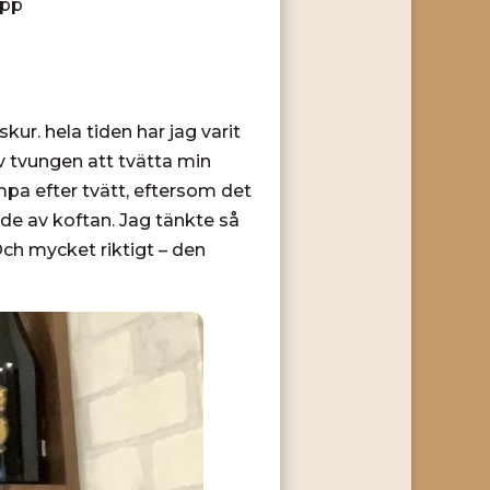
opp
kur. hela tiden har jag varit
ev tvungen att tvätta min
mpa efter tvätt, eftersom det
de av koftan. Jag tänkte så
 Och mycket riktigt – den