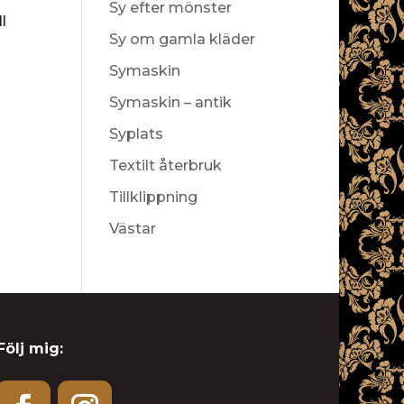
Sy efter mönster
l
Sy om gamla kläder
Symaskin
Symaskin – antik
Syplats
Textilt återbruk
Tillklippning
Västar
Följ mig: