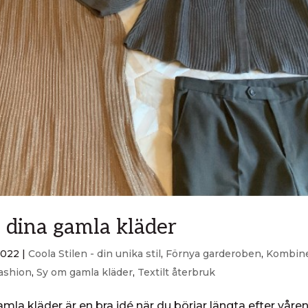
 dina gamla kläder
2022
|
Coola Stilen - din unika stil
,
Förnya garderoben
,
Kombin
ashion
,
Sy om gamla kläder
,
Textilt återbruk
la kläder är en bra idé när du börjar längta efter våre