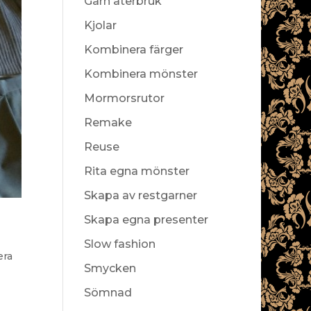
Garn återbruk
Kjolar
Kombinera färger
Kombinera mönster
Mormorsrutor
Remake
Reuse
Rita egna mönster
Skapa av restgarner
Skapa egna presenter
Slow fashion
era
Smycken
Sömnad
n