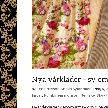
Nya vårkläder – sy om
av
Lena Nilsson Antika Syfabriken
|
maj 4, 
färger
,
Kombinera mönster
,
Remake
,
Slow f
Nya vårkläder genom att sy om dina gam