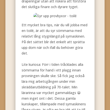
draperingar utan att riskera att förstöra
det slutliga finare och dyrare tyget.
Ett mycket bra tips, när du vill jobba med
en toilé, är att du syr sömmarna med
relativt lång stygnlängd på symaskinen.
På det sättet blir det enkelt att sprätta
upp dom när och ifall du behöver göra
det.
Lite kuriosa: Förr i tiden tråcklades alla
sömmarna för hand i ett plagg innan
provningen skulle ske. Så fick jag också
lära mig arbetsgången under min
skräddarutbildning på 70-talet. Min
lärarinna var mycket gammaldags 😀
men inget ont i det. Dessa gamla
kunskaper, tillämpade med symaskinens
långa stygn, är ofta en bra idé att ta till