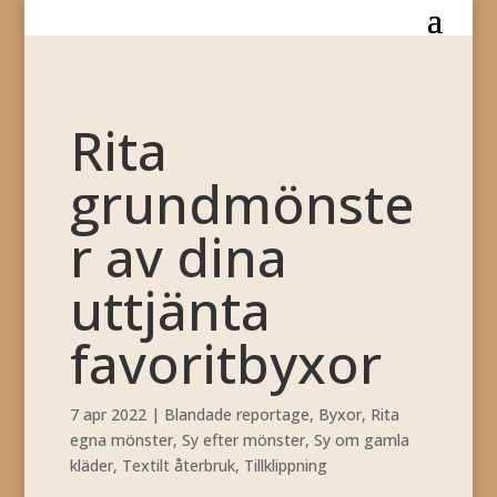
Rita
grundmönste
r av dina
uttjänta
favoritbyxor
7 apr 2022
|
Blandade reportage
,
Byxor
,
Rita
egna mönster
,
Sy efter mönster
,
Sy om gamla
kläder
,
Textilt återbruk
,
Tillklippning